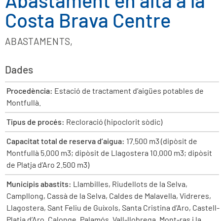
Abastament en alta a la
Costa Brava Centre
ABASTAMENTS
,
Dades
Procedència:
Estació de tractament d’aigües potables de
Montfullà.
Tipus de procés:
Recloració (hipoclorit sòdic)
Capacitat total de reserva d’aigua:
17.500 m3 (dipòsit de
Montfullà 5.000 m3; dipòsit de Llagostera 10.000 m3; dipòsit
de Platja d’Aro 2.500 m3)
Municipis abastits:
Llambilles, Riudellots de la Selva,
Campllong, Cassà de la Selva, Caldes de Malavella, Vidreres,
Llagostera, Sant Feliu de Guíxols, Santa Cristina d’Aro, Castell-
Platja d’Aro, Calonge, Palamós, Vall-llobrega, Mont-ras i la