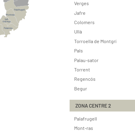
Verges
Jafre
Colomers
Ullà
Torroella de Montgrí
Pals
Palau-sator
Torrent
Regencós
Begur
ZONA CENTRE 2
Palafrugell
Mont-ras