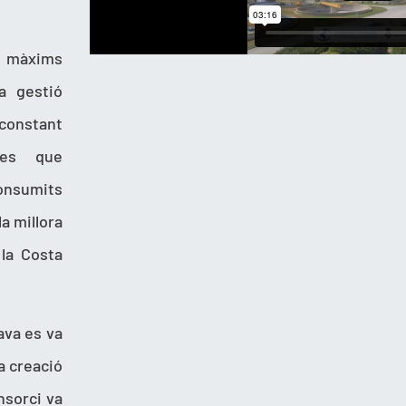
màxims
a gestió
 constant
ies que
consumits
la millora
 la Costa
ava es va
a creació
onsorci va