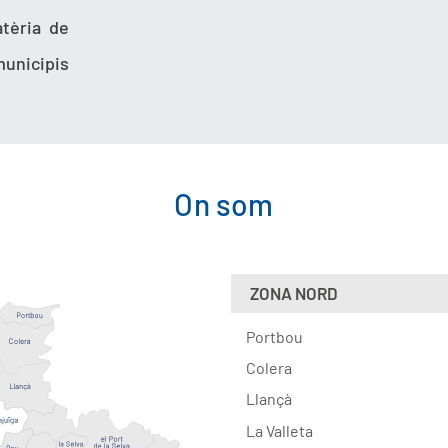
atèria de
municipis
On som
ZONA NORD
Portbou
Colera
Llançà
La Valleta