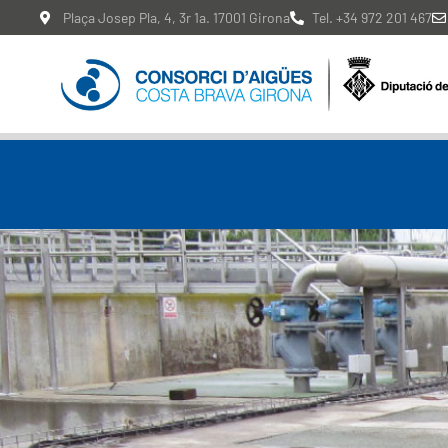
Plaça Josep Pla, 4, 3r 1a. 17001 Girona
Tel. +34 972 201 467