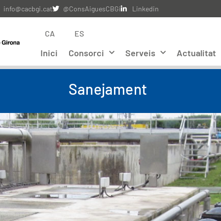
info@cacbgi.cat
@ConsAiguesCBGi
Linkedin
CA
ES
Inici
Consorci
Serveis
Actualitat
Sanejament