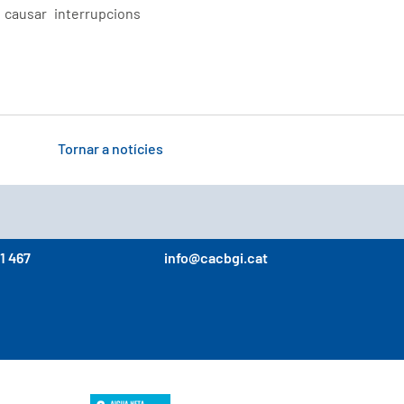
causar interrupcions
Tornar a notícies
1 467
info@cacbgi.cat