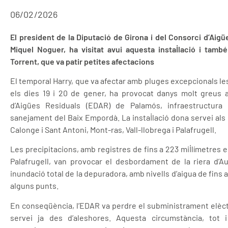
06/02/2026
El president de la Diputació de Girona i del Consorci d’Aigü
Miquel Noguer, ha visitat avui aquesta instal·lació i també
Torrent, que va patir petites afectacions
El temporal Harry, que va afectar amb pluges excepcionals l
els dies 19 i 20 de gener, ha provocat danys molt greus a
d’Aigües Residuals (EDAR) de Palamós, infraestructura
sanejament del Baix Empordà. La instal·lació dona servei als
Calonge i Sant Antoni, Mont-ras, Vall-llobrega i Palafrugell.
Les precipitacions, amb registres de fins a 223 mil·límetres
Palafrugell, van provocar el desbordament de la riera d’Aub
inundació total de la depuradora, amb nivells d’aigua de fins 
alguns punts.
En conseqüència, l’EDAR va perdre el subministrament elèctr
servei ja des d’aleshores. Aquesta circumstància, tot i