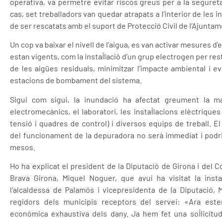
operativa, va permetre evitar riscos greus per a la segureta
cas, set treballadors van quedar atrapats a l’interior de les in
de ser rescatats amb el suport de Protecció Civil de l’Ajunta
Un cop va baixar el nivell de l’aigua, es van activar mesures 
estan vigents, com la instal·lació d’un grup electrogen per re
de les aigües residuals, minimitzar l’impacte ambiental i evi
estacions de bombament del sistema.
Sigui com sigui, la inundació ha afectat greument la m
electromecànics, el laboratori, les instal·lacions elèctriques (
tensió i quadres de control) i diversos equips de treball. E
del funcionament de la depuradora no serà immediat i podri
mesos.
Ho ha explicat el president de la Diputació de Girona i del 
Brava Girona, Miquel Noguer, que avui ha visitat la insta
l’alcaldessa de Palamós i vicepresidenta de la Diputació, Ma
regidors dels municipis receptors del servei: «Ara est
econòmica exhaustiva dels dany. Ja hem fet una sol·licitud