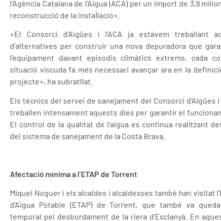
l’Agència Catalana de l’Aigua (ACA) per un import de 3,9 milion
reconstrucció de la instal·lació».
«El Consorci d’Aigües i l’ACA ja estàvem treballant ac
d’alternatives per construir una nova depuradora que gara
l’equipament davant episodis climàtics extrems, cada c
situació viscuda fa més necessari avançar ara en la definició
projecte», ha subratllat.
Els tècnics del servei de sanejament del Consorci d’Aigües i
treballen intensament aquests dies per garantir el funciona
El control de la qualitat de l’aigua es continua realitzant des
del sistema de sanejament de la Costa Brava.
Afectació mínima a l’ETAP de Torrent
Miquel Noguer i els alcaldes i alcaldesses també han visitat 
d’Aigua Potable (ETAP) de Torrent, que també va queda
temporal pel desbordament de la riera d’Esclanyà. En aques