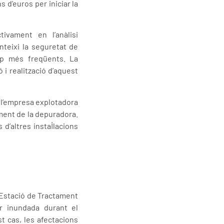
s d’euros per iniciar la
tivament en l’anàlisi
nteixi la seguretat de
op més freqüents. La
 i realització d’aquest
 l’empresa explotadora
ment de la depuradora.
 d’altres instal·lacions
l’Estació de Tractament
r inundada durant el
t cas, les afectacions