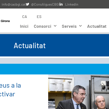
info@cacbgi.cat
@ConsAiguesCBGi
Linkedin
CA
ES
Inici
Consorci
Serveis
Actualitat
Actualitat
eus a la
ctivar