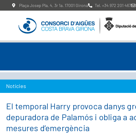
Plaça Josep Pla, 4, 3r 1a. 17001 Girona
Tel. +34 972 201 467
Notícies
El temporal Harry provoca danys gr
depuradora de Palamós i obliga a a
mesures d’emergència