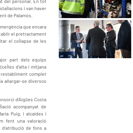
t del personal. En tot
stal·lacions i van haver
ment de Palamós.
d’emergència que encara
stablir el pretractament
tar el col·lapse de les
ajor part dels equips
cel·les d’alta i mitjana
l restabliment complet
a allargar-se diversos
Consorci d’Aigües Costa
l·lació acompanyat de
ria Puig, i alcaldes i
em fent una valoració
 d’atribució de fons a