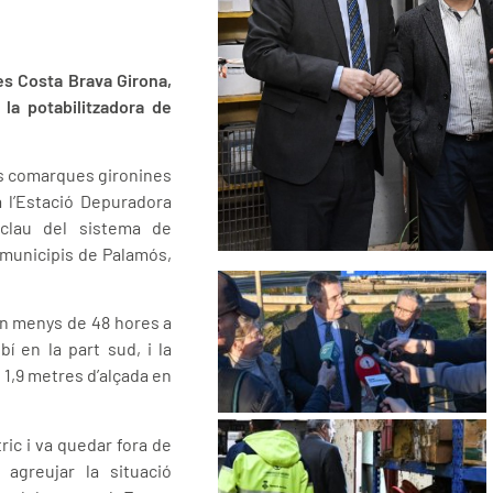
es Costa Brava Girona,
 la potabilitzadora de
es comarques gironines
 l’Estació Depuradora
 clau del sistema de
 municipis de Palamós,
 en menys de 48 hores a
í en la part sud, i la
a 1,9 metres d’alçada en
ic i va quedar fora de
 agreujar la situació