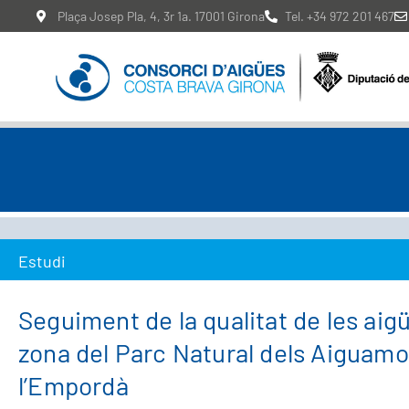
Plaça Josep Pla, 4, 3r 1a. 17001 Girona
Tel. +34 972 201 467
Estudi
Seguiment de la qualitat de les aigü
zona del Parc Natural dels Aiguamo
l’Empordà