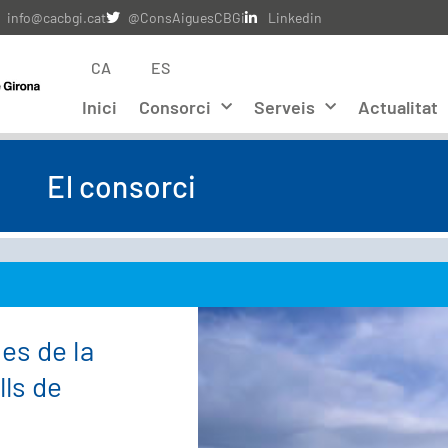
info@cacbgi.cat
@ConsAiguesCBGi
Linkedin
CA
ES
Inici
Consorci
Serveis
Actualitat
El consorci
es de la
lls de