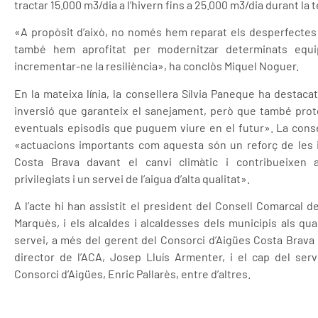
tractar 15.000 m3/dia a l’hivern fins a 25.000 m3/dia durant la 
«A propòsit d’això, no només hem reparat els desperfectes 
també hem aprofitat per modernitzar determinats equi
incrementar-ne la resiliència», ha conclòs Miquel Noguer.
En la mateixa línia, la consellera Sílvia Paneque ha destac
inversió que garanteix el sanejament, però que també prot
eventuals episodis que puguem viure en el futur». La cons
«actuacions importants com aquesta són un reforç de les i
Costa Brava davant el canvi climàtic i contribueixen 
privilegiats i un servei de l’aigua d’alta qualitat».
A l’acte hi han assistit el president del Consell Comarcal d
Marquès, i els alcaldes i alcaldesses dels municipis als qu
servei, a més del gerent del Consorci d’Aigües Costa Brava G
director de l’ACA, Josep Lluís Armenter, i el cap del ser
Consorci d’Aigües, Enric Pallarès, entre d’altres.