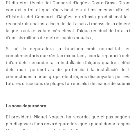
El director tècnic del Consorci d’Aigües Costa Brava Girona
context a tot el que s’ha viscut els últims mesos: «En el
d’història del Consorci d’Aigües no s’havia produït mai la
reconstruir una instal·lació de dalt a baix, i menys de la dim
la que tracta el volum més elevat d’aigua residual de tota la 
d’uns sis milions de metres cúbics anuals».
Si bé la depuradora ja funciona amb normalitat, en
complementaris que s’estan executant, com la reparació del
i d’un dels secundaris; la instal·lació d’alguns quadres elèct
dels murs perimetrals de protecció i la instal·lació d
connectades a nous grups electrògens dissenyades per evac
futures situacions de pluges torrencials i de manca de submi
La nova depuradora
El president, Miquel Noguer, ha recordat que el pas següent 
per disposar d’una nova depuradora que «pugui donar respos