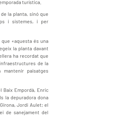
temporada turística.
de la planta, sinó que
ps i sistemes, i per
at que «aquesta és una
egeix la planta davant
ellera ha recordat que
nfraestructures de la
a mantenir paisatges
el Baix Empordà, Enric
als la depuradora dona
irona, Jordi Aulet; el
vei de sanejament del