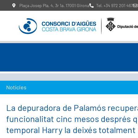
Plaça Josep Pla, 4, 3r 1a. 17001 Girona
Tel. +34 972 201 467
Notícies
La depuradora de Palamós recupera
funcionalitat cinc mesos després q
temporal Harry la deixés totalment