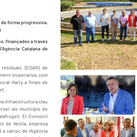
 de forma progressiva,
t
es, finançades a través
 l’Agència Catalana de
 residuals (EDAR) de
alment inoperativa, com
ral Harry a finals de
et.
a infraestructura clau
rvei als municipis de
lafrugell. El Consorci
vés de Veolia, empresa
 a càrrec de l’Agència