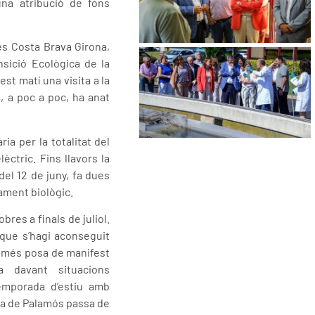
una atribució de fons
es Costa Brava Girona,
nsició Ecològica de la
st matí una visita a la
e, a poc a poc, ha anat
a per la totalitat del
ctric. Fins llavors la
el 12 de juny, fa dues
ament biològic.
bres a finals de juliol.
 que s’hagi aconseguit
només posa de manifest
 davant situacions
emporada d’estiu amb
ra de Palamós passa de