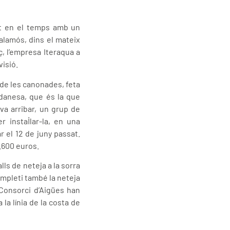
it en el temps amb un
Palamós, dins el mateix
ç, l’empresa Iteraqua a
visió.
 de les canonades, feta
danesa, que és la que
va arribar, un grup de
 instal·lar-la, en una
 el 12 de juny passat.
5.600 euros.
lls de neteja a la sorra
completi també la neteja
 Consorci d’Aigües han
 la línia de la costa de