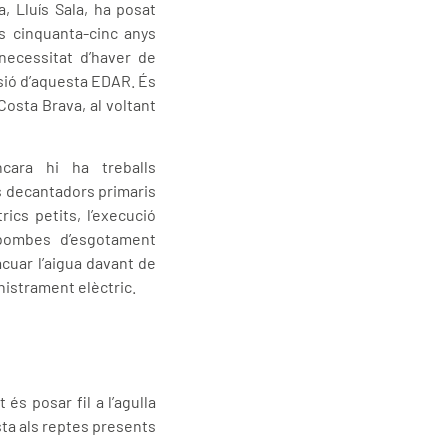
, Lluís Sala, ha posat
s cinquanta-cinc anys
 necessitat d’haver de
ensió d’aquesta EDAR. És
Costa Brava, al voltant
cara hi ha treballs
s decantadors primaris
rics petits, l’execució
e bombes d’esgotament
uar l’aigua davant de
nistrament elèctric.
és posar fil a l’agulla
ta als reptes presents