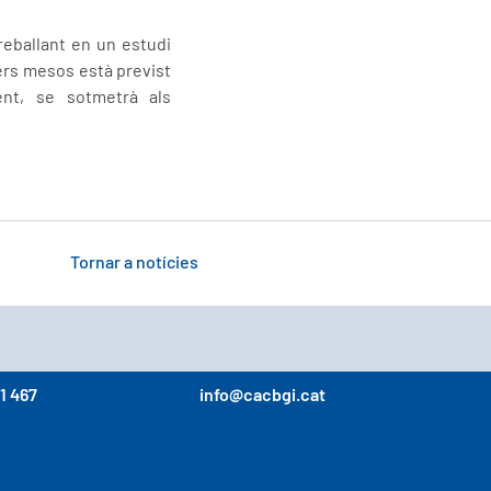
reballant en un estudi
pers mesos està previst
ent, se sotmetrà als
Tornar a notícies
1 467
info@cacbgi.cat