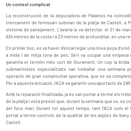
Un context complicat
La reconstrucció de la depuradora de Palamós ha coincid
trencament de l’emissari submarí de la platja de Castell, a 
sistema de sanejament. L’avaria la va detectar, el 21 de mar
634 metres de la costa i a 23 metres de profunditat, en una re
En primer lloc, es va haver d’encarregar una nova peça d’unió
a mida i de mitja tona de pes. Se’n va ocupar una empesa 
garantia el termini més curt de lliurament. Un cop la brida 
submarinistes especialitzats van treballar una setmana per
operació de gran complexitat operativa, que es va completar
Per a aquesta actuació, l’ACA va garantir una aportació de 28
Amb la reparació finalitzada, ja es van portar a terme els treba
de la platja i està previst que, durant la setmana que ve, es 
del fons marí. Durant tot aquest temps, tant l’ACA com el
portat a terme controls de la qualitat de les aigües de bany a
Castell.