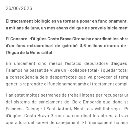
26/06/2026
El tractament biològic es va tornar a posar en funcionament,
a mitjans de juny, un mes abans del que es preveia inicialmen
El Consorci d’Aigües Costa Brava Girona ha coordinat les obr
d’un fons extraordinari de gairebé 3,6 milions d’euros de
l’Aigua de la Generalitat
En únicament cinc mesos l’estació depuradora d’aigües
Palamós ha passat de viure un «col·lapse total» i quedar tot
a conseqüència dels desperfectes que va provocar el tempo
gener, a reprendre el funcionament amb el tractament compl
Han estat moltes setmanes de treball intens per recuperar un
del sistema de sanejament del Baix Empordà que dona se
Palamós, Calonge i Sant Antoni, Mont-ras, Vall-llobrega i Pa
d’Aigües Costa Brava Girona ha coordinat les obres, a tra
operadora del servei de sanejament. El finançament ha anat