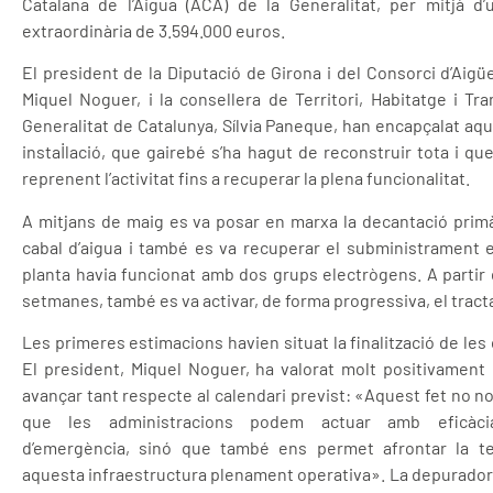
Catalana de l’Aigua (ACA) de la Generalitat, per mitjà d’
extraordinària de 3.594.000 euros.
El president de la Diputació de Girona i del Consorci d’Aigü
Miquel Noguer, i la consellera de Territori, Habitatge i Tra
Generalitat de Catalunya, Sílvia Paneque, han encapçalat aque
instal·lació, que gairebé s’ha hagut de reconstruir tota i qu
reprenent l’activitat fins a recuperar la plena funcionalitat.
A mitjans de maig es va posar en marxa la decantació primàri
cabal d’aigua i també es va recuperar el subministrament elè
planta havia funcionat amb dos grups electrògens. A partir d
setmanes, també es va activar, de forma progressiva, el tract
Les primeres estimacions havien situat la finalització de les o
El president, Miquel Noguer, ha valorat molt positivament
avançar tant respecte al calendari previst: «Aquest fet no 
que les administracions podem actuar amb eficàcia
d’emergència, sinó que també ens permet afrontar la t
aquesta infraestructura plenament operativa». La depurado