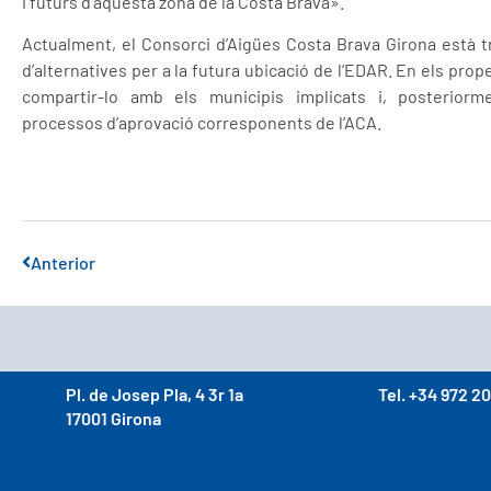
i futurs d’aquesta zona de la Costa Brava».
Actualment, el Consorci d’Aigües Costa Brava Girona està t
d’alternatives per a la futura ubicació de l’EDAR. En els pro
compartir-lo amb els municipis implicats i, posteriorm
processos d’aprovació corresponents de l’ACA.
Anterior
Pl. de Josep Pla, 4 3r 1a
Tel. +34 972 20
17001 Girona