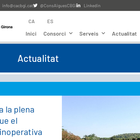
info@cacbgi.cat
@ConsAiguesCBGi
Linkedin
CA
ES
Inici
Consorci
Serveis
Actualitat
Actualitat
 la plena
ue el
 inoperativa