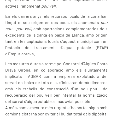
actives, l’anomenat
pou vell
.
En els darrers anys, els recursos locals de la zona han
tingut el seu origen en dos pous, els anomenats
pou
nou
i
pou vell
, amb aportacions complementàries dels
excedents de la xarxa en baixa de Llançà, amb origen
tant en les captacions locals d’aquest municipi com en
l’estació de tractament d’aigua potable (ETAP)
d’Empuriabrava.
Les mesures dutes a terme pel Consorci d’Aigües Costa
Brava Girona, en col·laboració amb els ajuntaments
implicats i AGBAR com a empresa explotadora del
servei en baixa de tots ells, s’iniciaran demà dimecres
amb els treballs de construcció d’un nou pou i de
recuperació del pou vell per intentar la normalització
del servei d’aigua potable al més aviat possible.
A més, com a mesura més urgent, s’ha portat aigua amb
camions cisterna per evitar el buidat total dels dipòsits,