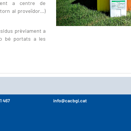
ament a centre de
retorn al proveïdor…)
sidus prèviament a
 o bé portats a les
1 467
info@cacbgi.cat