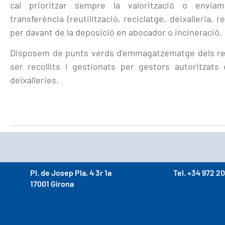
cal prioritzar sempre la valorització o envi
transferència (reutilització, reciclatge, deixalleria, 
per davant de la deposició en abocador o incineració.
Disposem de punts verds d’emmagatzematge dels re
ser recollits i gestionats per gestors autoritzats
deixalleries.
Pl. de Josep Pla, 4 3r 1a
Tel. +34 972 20
17001 Girona