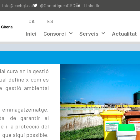
info@cacbgi.cat
@ConsAiguesCBGi
Linkedin
CA
ES
Inici
Consorci
Serveis
Actualitat
al cura en la gestió
qual defineix com es
de gestió ambiental
ió, emmagatzematge,
tal de garantir el
e i la protecció del
 que sigui possible,