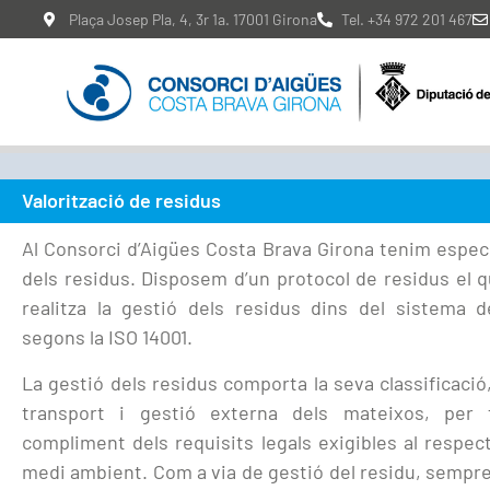
Plaça Josep Pla, 4, 3r 1a. 17001 Girona
Tel. +34 972 201 467
Valorització de residus
Al Consorci d’Aigües Costa Brava Girona tenim especi
dels residus. Disposem d’un protocol de residus el 
realitza la gestió dels residus dins del sistema 
segons la ISO 14001.
La gestió dels residus comporta la seva classificac
transport i gestió externa dels mateixos, per 
compliment dels requisits legals exigibles al respect
medi ambient. Com a via de gestió del residu, sempre