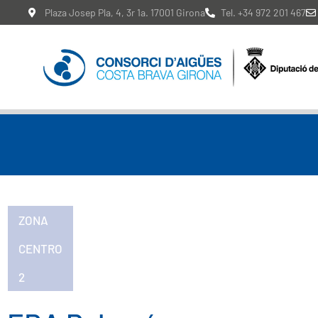
Plaza Josep Pla, 4, 3r 1a. 17001 Girona
Tel. +34 972 201 467
ZONA
CENTRO
,
2