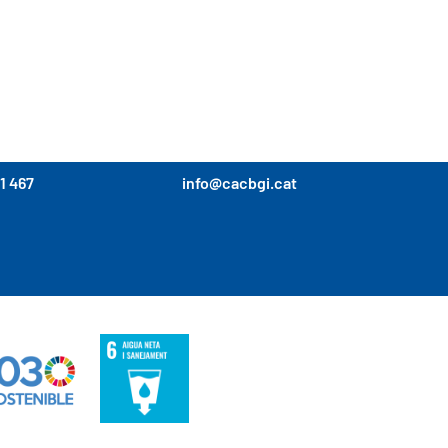
1 467
info@cacbgi.cat