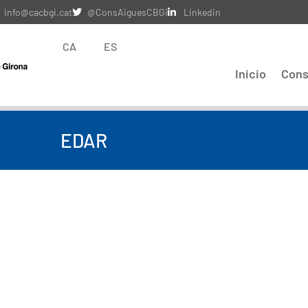
info@cacbgi.cat
@ConsAiguesCBGi
Linkedin
CA
ES
Inicio
Cons
EDAR